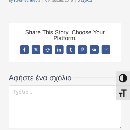
By
Euromed_evzoia
|
6 Απριλίου, 2016
|
0 Σχόλια
Share This Story, Choose Your
Platform!
Facebook
X
Reddit
LinkedIn
Tumblr
Pinterest
Vk
Email
Αφήστε ένα σχόλιο
Εναλλ
Σχόλιο
Εναλλ