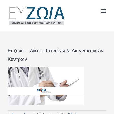
Μετάβαση
στο
περιεχόμενο
Ευζωία – Δίκτυο Ιατρείων & Διαγνωστικών
Κέντρων