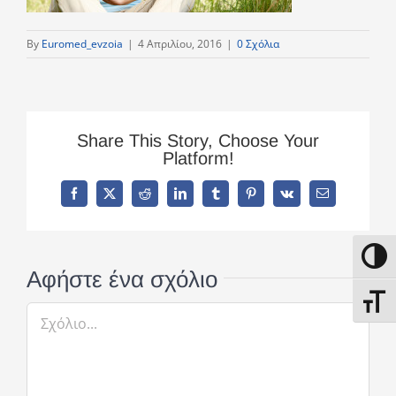
By
Euromed_evzoia
|
4 Απριλίου, 2016
|
0 Σχόλια
Share This Story, Choose Your
Platform!
Facebook
X
Reddit
LinkedIn
Tumblr
Pinterest
Vk
Email
Εναλλ
Αφήστε ένα σχόλιο
Εναλλ
Σχόλιο