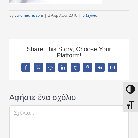
By
Euromed_evzoia
|
2 Απριλίου, 2016
|
0 Σχόλια
Share This Story, Choose Your
Platform!
Facebook
X
Reddit
LinkedIn
Tumblr
Pinterest
Vk
Email
Εναλλ
Αφήστε ένα σχόλιο
Εναλλ
Σχόλιο