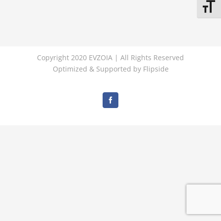
Εναλλ
Copyright 2020 EVZOIA | All Rights Reserved
Optimized & Supported by
Flipside
Facebook