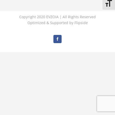
Εναλλ
Copyright 2020 EVZOIA | All Rights Reserved
Optimized & Supported by
Flipside
Facebook