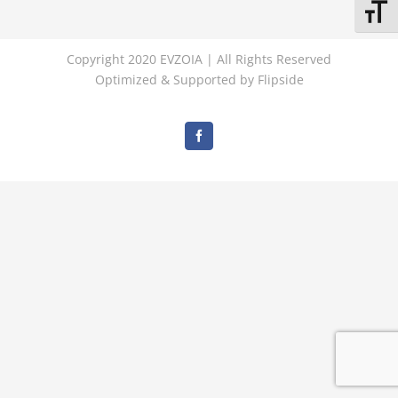
Εναλλ
Copyright 2020 EVZOIA | All Rights Reserved
Optimized & Supported by
Flipside
Facebook