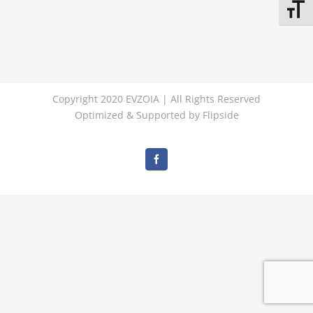
Εναλλ
Copyright 2020 EVZOIA | All Rights Reserved
Optimized & Supported by
Flipside
Facebook