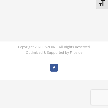
Εναλλ
Copyright 2020 EVZOIA | All Rights Reserved
Optimized & Supported by
Flipside
Facebook